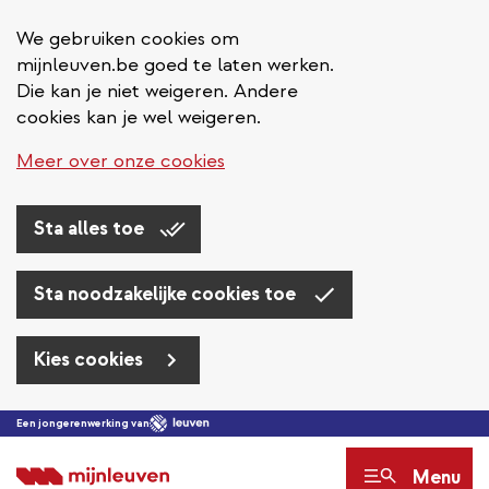
We gebruiken cookies om
mijnleuven.be goed te laten werken.
Die kan je niet weigeren. Andere
cookies kan je wel weigeren.
Meer over onze cookies
Sta alles toe
Sta noodzakelijke cookies toe
Kies cookies
Overslaan
Een jongerenwerking van
en
Menu
naar