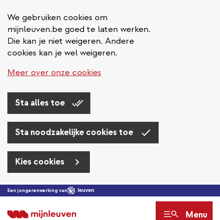
We gebruiken cookies om
mijnleuven.be goed te laten werken.
Die kan je niet weigeren. Andere
cookies kan je wel weigeren.
Meer over onze cookies
Sta alles toe
Sta noodzakelijke cookies toe
Kies cookies
Overslaan
Een jongerenwerking van
en
Menu
naar