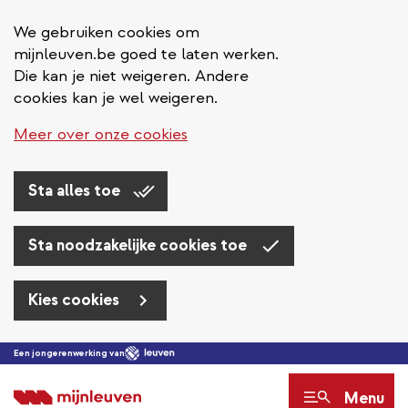
We gebruiken cookies om
mijnleuven.be goed te laten werken.
Die kan je niet weigeren. Andere
cookies kan je wel weigeren.
Meer over onze cookies
Sta alles toe
Sta noodzakelijke cookies toe
Kies cookies
Overslaan
Een jongerenwerking van
en
Menu
naar