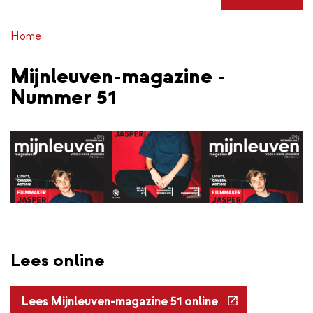
de
inhoud
Home
gaan
Mijnleuven-magazine -
Nummer 51
Lees online
(externe
Lees Mijnleuven-magazine 51 online