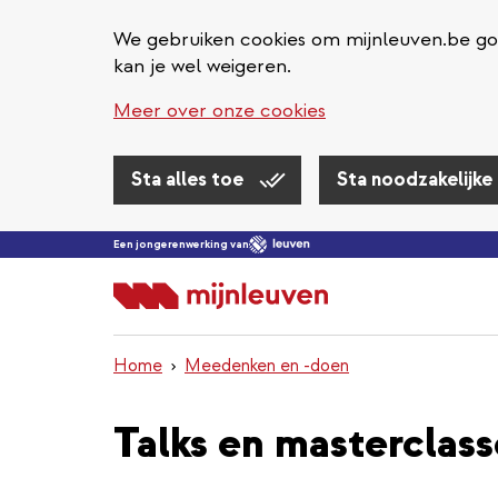
We gebruiken cookies om mijnleuven.be goe
kan je wel weigeren.
Meer over onze cookies
Sta alles toe
Sta noodzakelijke
Overslaan
Een jongerenwerking van
en
naar
de
inhoud
Home
Meedenken en -doen
gaan
Talks en masterclass