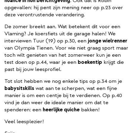
nuance in hun berichtgeving
. Ook dat is Robin
opgevallen: hij pent zijn mening neer op p.23 over
deze verontrustende verandering.
De zomer breekt aan. Wat betekent dit voor een
Vlaming? Je koersfiets uit de garage halen! We
interviewen Tuur (19) op p.30, een
jonge wielrenner
van Olympia Tienen. Voor wie niet graag sport maar
toch wilt genieten van het zomerweer kun je een
test doen op p.44, waar je een
boekentip
krijgt die
past bij jouw leesprofiel.
Tot slot hebben we nog enkele tips op p.34 om je
babysitskills
wat aan te scherpen, wat een fijne
manier is om een centje bij te verdienen. Op p.40
vind je dan weer de ideale manier om dat te
spenderen: een
heerlijke quiche
bakken!
Veel leesplezier!