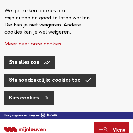
We gebruiken cookies om
mijnleuven.be goed te laten werken.
Die kan je niet weigeren. Andere
cookies kan je wel weigeren.
Meer over onze cookies
Sta alles toe
Sta noodzakelijke cookies toe
Kies cookies
Overslaan
Een jongerenwerking van
en
Menu
naar