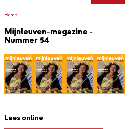
de
inhoud
Home
gaan
Mijnleuven-magazine -
Nummer 54
Lees online