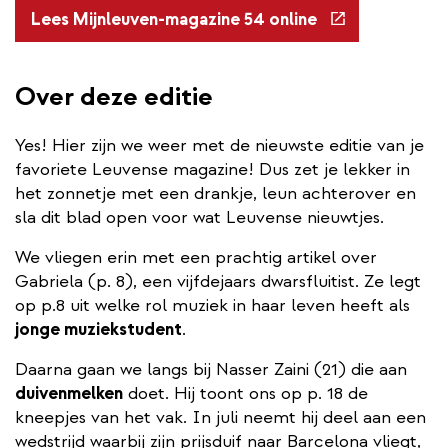
(externe
Lees Mijnleuven-magazine 54 online
link)
Over deze editie
Yes! Hier zijn we weer met de nieuwste editie van je
favoriete Leuvense magazine! Dus zet je lekker in
het zonnetje met een drankje, leun achterover en
sla dit blad open voor wat Leuvense nieuwtjes.
We vliegen erin met een prachtig artikel over
Gabriela (p. 8), een vijfdejaars dwarsfluitist. Ze legt
op p.8 uit welke rol muziek in haar leven heeft als
jonge muziekstudent
.
Daarna gaan we langs bij Nasser Zaini (21) die aan
duivenmelken
doet. Hij toont ons op p. 18 de
kneepjes van het vak. In juli neemt hij deel aan een
wedstrijd waarbij zijn prijsduif naar Barcelona vliegt,