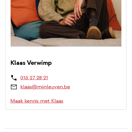
Klaas Verwimp
016 27 28 21
klaas@mijnleuven.be
Maak kennis met Klaas