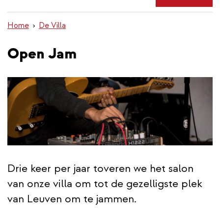
de
inhoud
Home
De Villa
gaan
Open Jam
Drie keer per jaar toveren we het salon
van onze villa om tot de gezelligste plek
van Leuven om te jammen.