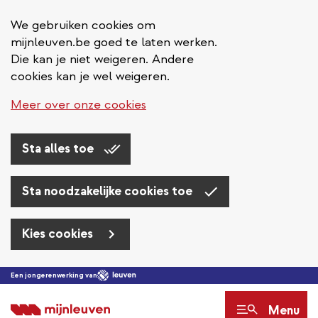
We gebruiken cookies om
mijnleuven.be goed te laten werken.
Die kan je niet weigeren. Andere
cookies kan je wel weigeren.
Meer over onze cookies
Sta alles toe
Sta noodzakelijke cookies toe
Kies cookies
Overslaan
Een jongerenwerking van
en
Menu
naar