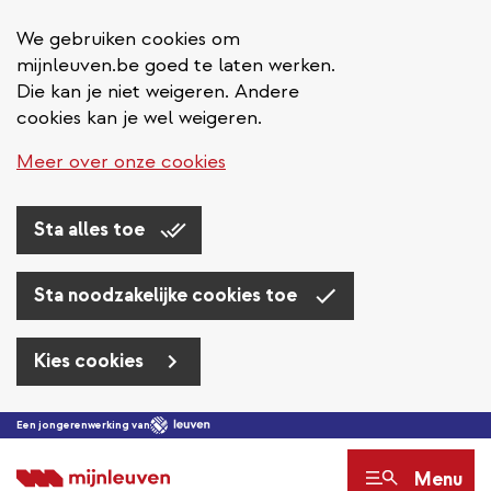
We gebruiken cookies om
mijnleuven.be goed te laten werken.
Die kan je niet weigeren. Andere
cookies kan je wel weigeren.
Meer over onze cookies
Sta alles toe
Sta noodzakelijke cookies toe
Kies cookies
Overslaan
Een jongerenwerking van
en
Menu
naar