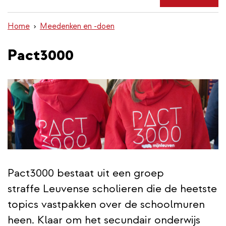
de
inhoud
Home
Meedenken en -doen
gaan
Pact3000
Pact3000 bestaat uit een groep
straffe Leuvense scholieren die de heetste
topics vastpakken over de schoolmuren
heen. Klaar om het secundair onderwijs